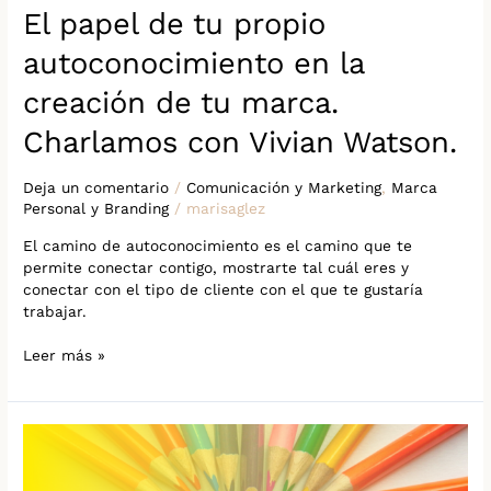
Charlamos
El papel de tu propio
con
Vivian
autoconocimiento en la
Watson.
creación de tu marca.
Charlamos con Vivian Watson.
Deja un comentario
/
Comunicación y Marketing
,
Marca
Personal y Branding
/
marisaglez
El camino de autoconocimiento es el camino que te
permite conectar contigo, mostrarte tal cuál eres y
conectar con el tipo de cliente con el que te gustaría
trabajar.
Leer más »
Autenticidad,
conexión
y