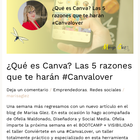
Las
5
razones
que
te
harán
#Canvalover
¿Qué es Canva? Las 5 razones
que te harán #Canvalover
Deja un comentario
/
Emprendedoras
,
Redes sociales
/
marisaglez
Una semana más regresamos con un nuevo artículo en el
blog de Marisa Glez. En esta ocasión lo hago acompañada
de Ofelia Maldonado, Diseñadora y Social Media. Ofelia
imparte la próxima semana en el BOOTCAMP + VISIBILIDAD
el taller Conviértete en una #CanvaLover, un taller
totalmente práctico y especializado en esta herramienta