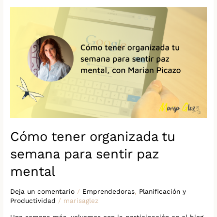
Cómo
tener
organizada
tu
semana
para
sentir
paz
mental
Cómo tener organizada tu
semana para sentir paz
mental
Deja un comentario
/
Emprendedoras
,
Planificación y
Productividad
/
marisaglez
Una semana más, volvemos con la participación en el blog