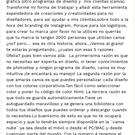
gráfica (otro programas de diseño) y mis clientas (canva).
Transformé mi forma de trabajar y añadí esta herramienta
expendedora de creaciones y creatividades para no
diseñadores, para así ayudar a mis clientas,sobre todo a la
hora del branding de Instagram. Porque para los logotipos,
para crear tu marca ¡por favor no la utilices no querrás
que tu marca la tengan 2000 personas que utilizan canva
¿no? pero…. esa es otra historia, ahora…¡Vamos al grano!
te estarás preguntando:, ¿cuales son esas 5 razones
Ofelia? pues bien vamos allá: La primerisima razón es que
no necesitas ser experta en diseño, ni tener conocimientos
de photoshop y ningún programa de diseño, canva es muy
intuitiva ¡te encantará su manejo! La segunda razón por la
que amarás canva es que puedes personalizar cada diseño
con tus colores corporativos.Tan fácil como seleccionar
color y poner tu código de color html: La tercera razón es
que todo se guarda automáticamente.Tiene un
autoguardado maravilloso y se genera una biblioteca con
todos tus diseños que puedes ordenar y descargar cuando
lo necesites.Lo buenisimo de esto es que no te ocupará
espacio y que lo tendrás siempre disponible en la ¨canva
nube¨ ya sea desde el móvil o desde el PC/MAC y desde
cualquier parte del mundo. Con la número 4 tenemos el