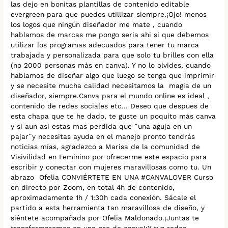
las dejo en bonitas plantillas de contenido editable
evergreen para que puedes utillizar siempre.¡Ojo! menos
los logos que ningún diseñador me mate , cuando
hablamos de marcas me pongo seria ahi si que debemos
utilizar los programas adecuados para tener tu marca
trabajada y personalizada para que solo tu brilles con ella
(no 2000 personas más en canva). Y no lo olvides, cuando
hablamos de diseñar algo que luego se tenga que imprimir
y se necesite mucha calidad necesitamos la magia de un
diseñador, siempre.Canva para el mundo online es ideal ,
contenido de redes sociales etc… Deseo que despues de
esta chapa que te he dado, te guste un poquito más canva
y si aun asi estas mas perdida que ¨una aguja en un
pajar¨y necesitas ayuda en el manejo pronto tendrás
noticias mías, agradezco a Marisa de la comunidad de
Visivilidad en Feminino por ofrecerme este espacio para
escribir y conectar con mujeres maravillosas como tu. Un
abrazo Ofelia CONVIÉRTETE EN UNA #CANVALOVER Curso
en directo por Zoom, en total 4h de contenido,
aproximadamente 1h / 1:30h cada conexión. Sácale el
partido a esta herramienta tan maravillosa de diseño, y
siéntete acompañada por Ofelia Maldonado.¡Juntas te
transformaremos en una pro de canva!¡Y tus redes