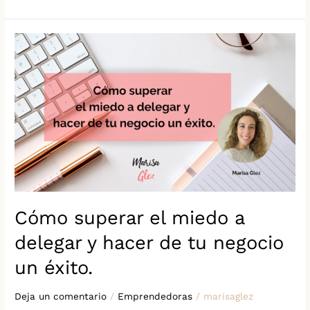
Cómo
superar
el
miedo
a
delegar
y
hacer
de
tu
negocio
un
éxito.
Cómo superar el miedo a
delegar y hacer de tu negocio
un éxito.
Deja un comentario
/
Emprendedoras
/
marisaglez