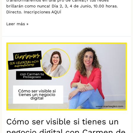
brillarán como nunca! Día 2, 3, 4 de Junio, 10.00 horas.
Directo. Inscripciones AQUÍ
Leer más »
Cómo
ser
visible
si
tienes
un
negocio
digital
con
Carmen
de
SoyVisibleOnline.
Cómo ser visible si tienes un
negocio digital con Carmen de