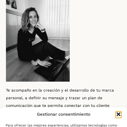
Te acompaño en la creación y el desarrollo de tu marca
personal, a definir su mensaje y trazar un plan de
comunicación que te permita conectar con tu cliente
ideal, amplificar la voz de tu marca y con ello, impulsar tu
Gestionar consentimiento
propósito y convertir tu vocación en una marca sostenible
Para ofrecer las mejores experiencias, utilizamos tecnologías como