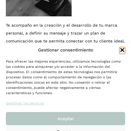
Te acompaño en la creación y el desarrollo de tu marca
personal, a definir su mensaje y trazar un plan de
comunicación que te permita conectar con tu cliente ideal,
amplificar la voz de tu marca y con ello, impulsar tu
Gestionar consentimiento
propósito y convertir tu vocación en una marca sostenible
Para ofrecer las mejores experiencias, utilizamos tecnologías como
y rentable en el tiempo
.
las cookies para almacenar y/o acceder a la información del
dispositivo. El consentimiento de estas tecnologías nos permitirá
ÚLTIMAS ENTRADAS
procesar datos como el comportamiento de navegación o las
identificaciones únicas en este sitio. No consentir o retirar el
consentimiento, puede afectar negativamente a ciertas
características y funciones.
5 Consejos para multiplicar tu influencia en el medio
digital como coach, terapeuta o psicóloga.
Gestionar los servicios
Dónde poner el foco para que tu negocio digital funcione
en 2022
Aceptar
6 errores comunes que debes evitar en tu Planificación
Estratégica si eres coach, terapeuta o psicóloga.