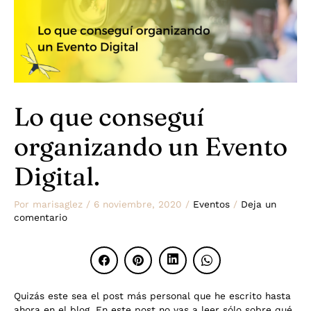
Lo que conseguí
organizando un Evento
Digital.
Por
marisaglez
/
6 noviembre, 2020
/
Eventos
/
Deja un
comentario
Quizás este sea el post más personal que he escrito hasta
ahora en el blog. En este post no vas a leer sólo sobre qué